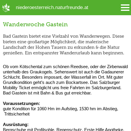
➜ Hauptregion der Seite anspringen
niederoesterreich.naturfreunde.at
Wanderwoche Gastein
Bad Gastein bietet eine Vielzahl von Wanderwegen. Diese
bieten eine großartige Möglichkeit, die malerische
Landschaft der Hohen Tauern zu erkunden & die Natur
genießen. Ein entspannter Wanderurlaub kann beginnen.
Ob vom Kötschental zum schönen Reedsee, oder der Zirbenwald
unterhalb des Graukogels. Sehenswert ist auch die Gadaunerer
Schlucht. Besonders imposant, der Wasserfall im Ort. Mit guter
Grundkondition geht’s auch zum Bockartsee. Das Salzburger
Mobility Ticket ermöglicht uns freie Fahrten im Salzburgerland.
Bad Gastein ist mit Bahn & Bus gut erreichbar.
Voraussetzungen:
gute Kondition für 1060 Hm im Aufstieg, 1530 hm im Abstieg,
Trittsicherheit
Ausrüstung:
Bergschuhe mit Profilsohle, Regenschutz, Erste Hilfe Apotheke,