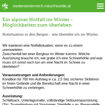
➜ Hauptregion der Seite anspringen
niederoesterreich.naturfreunde.at
Ein alpiner Notfall im Winter -
Möglichkeiten zum überleben
Notsituation in den Bergen - wie überlebe ich im Winter.
Wir trainieren eine Notfallsituation, wenn es zu einem
unerwarteten
Zwischenfall bei einer Bergtour im Winter kommt. Welche
Ausrüstung brauche ich, wie grabe ich eine Schneehöhle und was
muss ich sonst noch tun um eine Nacht im Schnee zu
überleben?
Voraussetzungen und Anforderungen:
Kondition für 700 Hm Aufstieg in ca. 2,5 Std, sicheres Skifahren
im freien Gelände und die Bereitschaft eine Nacht in einer
Schneehöhle zu verbringen.
Ausrüstung:
Schlafsack, Unterlagsmatte, vollständige Skitourenausrüstung
(Ski, Tourenbindung mit Skistopper, Steigfelle + ev. Reservefelle,