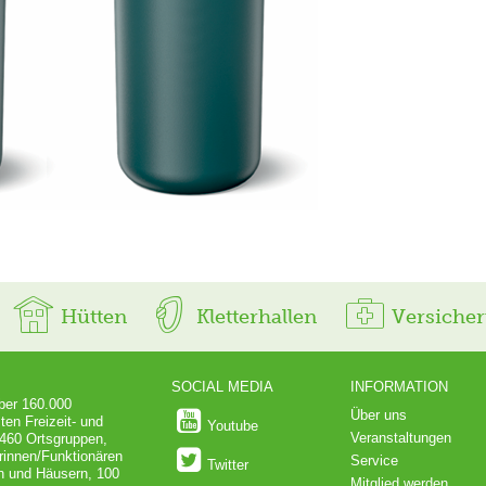
Hütten
Kletterhallen
Versiche
SOCIAL MEDIA
INFORMATION
über 160.000
Über uns
ten Freizeit- und
Youtube
Veranstaltungen
 460 Ortsgruppen,
rinnen/Funktionären
Service
Twitter
en und Häusern, 100
Mitglied werden