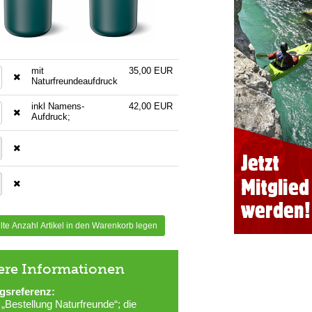
mit
35,00 EUR
Naturfreundeaufdruck
inkl Namens-
42,00 EUR
Aufdruck;
te Anzahl Artikel in den Warenkorb legen
ere Informationen
gsreferenz:
 „Bestellung Naturfreunde“; die