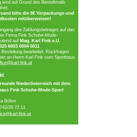
 wird auf Grund des Bestellmails
net.
rsand bitte die 8€ Verpackungs-und
dkosten mitüberweisen!
ingang des Zahlungsbetrages auf das
der Firma Fink Schuhe-Mode-
autend auf
Mag. Karl Fink e.U.
025 6003 0004 0011
e Bestellung bearbeitet. Rückfragen
irekt an Herrn Karl Fink vom Sporthaus
fice@karl-fink.at
kt
freunde Niederösterreich mit dem
haus Fink Schuhe-Mode-Sport
sa Böhm
742/35 72 11
fice@karl-fink.at