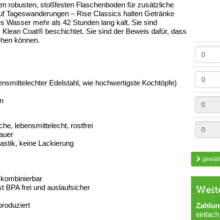
n robusten, stoßfesten Flaschenboden für zusätzliche
auf Tageswanderungen – Rise Classics halten Getränke
s Wasser mehr als 42 Stunden lang kalt. Sie sind
 Klean Coat® beschichtet. Sie sind der Beweis dafür, dass
gehen können.
bensmittelechter Edelstahl, wie hochwertigste Kochtöpfe)
en
che, lebensmittelecht, rostfrei
auer
astik, keine Lackierung
gewähl
 kombinierbar
t BPA frei und auslaufsicher
Weit
produziert
Zahlun
einfach