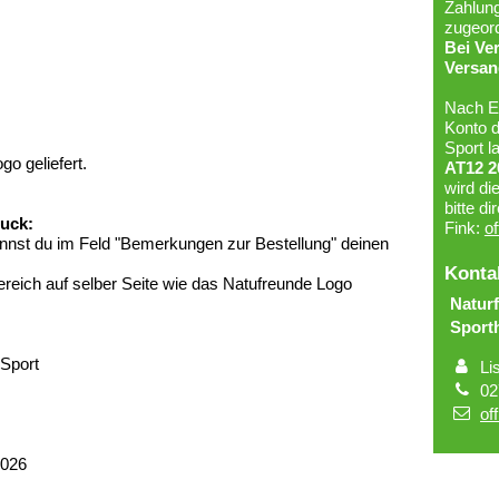
Zahlung
zugeord
Bei Ve
Versan
Nach E
Konto 
Sport l
o geliefert.
AT12 2
wird di
bitte d
uck:
Fink:
of
annst du im Feld "Bemerkungen zur Bestellung" deinen
Konta
ereich auf selber Seite wie das Natufreunde Logo
Natur
Sport
Sport
Li
02
of
2026