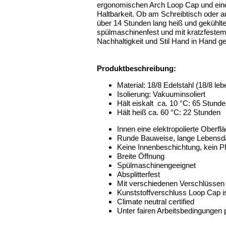
ergonomischen Arch Loop Cap und eine
Haltbarkeit. Ob am Schreibtisch oder 
über 14 Stunden lang heiß und gekühlte
spülmaschinenfest und mit kratzfestem
Nachhaltigkeit und Stil Hand in Hand 
Produktbeschreibung:
Material: 18/8 Edelstahl (18/8 le
Isolierung: Vakuuminsoliert
Hält eiskalt ca. 10 °C: 65 Stund
Hält heiß ca. 60 °C: 22 Stunden
Innen eine elektropolierte Oberflä
Runde Bauweise, lange Lebensd
Keine Innenbeschichtung, kein Pl
Breite Öffnung
Spülmaschinengeeignet
Absplitterfest
Mit verschiedenen Verschlüssen
Kunststoffverschluss Loop Cap is
Climate neutral certified
Unter fairen Arbeitsbedingungen 