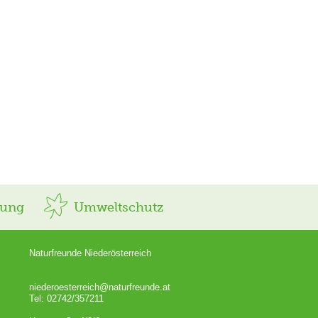
rung
Umweltschutz
Naturfreunde Niederösterreich
niederoesterreich@naturfreunde.at
Tel: 02742/357211