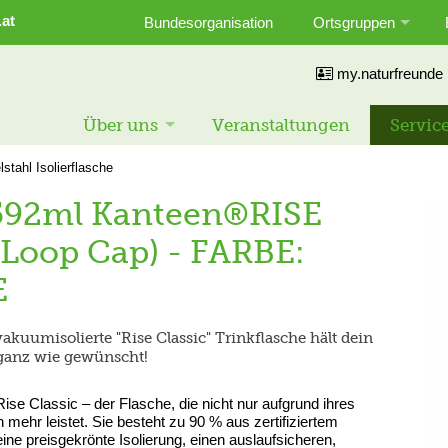
.at
Bundesorganisation
Ortsgruppen
my.naturfreunde
Über uns
Veranstaltungen
Servic
lstahl Isolierflasche
- 592ml Kanteen®RISE
h Loop Cap) - FARBE:
E
kuumisolierte "Rise Classic" Trinkflasche hält dein
 ganz wie gewünscht!
ise Classic – der Flasche, die nicht nur aufgrund ihres
 mehr leistet. Sie besteht zu 90 % aus zertifiziertem
ine preisgekrönte Isolierung, einen auslaufsicheren,