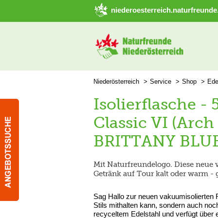
➜ Hauptregion der Seite anspringen
niederoesterreich.naturfreunde
Niederösterreich
Service
Shop
Ede
Isolierflasche 
Classic VI (Arc
BRITTANY BLU
Mit Naturfreundelogo. Diese neue va
Getränk auf Tour kalt oder warm -
Sag Hallo zur neuen vakuumisolierten R
Stils mithalten kann, sondern auch noch
recyceltem Edelstahl und verfügt über e