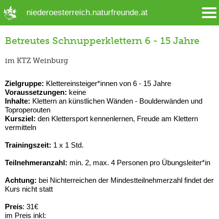
➜ Hauptregion der Seite anspringen
niederoesterreich.naturfreunde.at
Betreutes Schnupperklettern 6 - 15 Jahre
im KTZ Weinburg
Zielgruppe:
Klettereinsteiger*innen von 6 - 15 Jahre
Voraussetzungen:
keine
Inhalte:
Klettern an künstlichen Wänden - Boulderwänden und
Toproperouten
Kursziel:
den Klettersport kennenlernen, Freude am Klettern
vermitteln
Trainingszeit:
1 x 1 Std.
Teilnehmeranzahl:
min. 2, max. 4 Personen pro Übungsleiter*in
Achtung:
bei Nichterreichen der Mindestteilnehmerzahl findet der
Kurs nicht statt
Preis
: 31€
im Preis inkl: