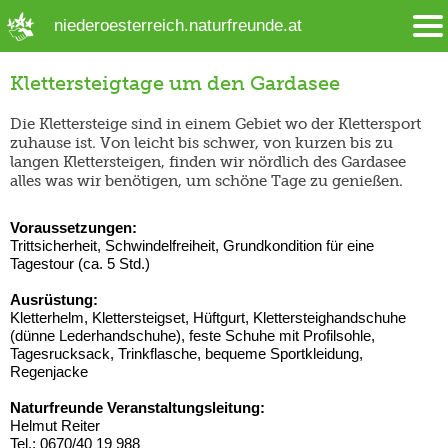
➜ Hauptregion der Seite anspringen
niederoesterreich.naturfreunde.at
Klettersteigtage um den Gardasee
Die Klettersteige sind in einem Gebiet wo der Klettersport
zuhause ist. Von leicht bis schwer, von kurzen bis zu
langen Klettersteigen, finden wir nördlich des Gardasee
alles was wir benötigen, um schöne Tage zu genießen.
Voraussetzungen:
Trittsicherheit, Schwindelfreiheit, Grundkondition für eine
Tagestour (ca. 5 Std.)
Ausrüstung:
Kletterhelm, Klettersteigset, Hüftgurt, Klettersteighandschuhe
(dünne Lederhandschuhe), feste Schuhe mit Profilsohle,
Tagesrucksack, Trinkflasche, bequeme Sportkleidung,
Regenjacke
Naturfreunde Veranstaltungsleitung:
Helmut Reiter
Tel.: 0670/40 19 988