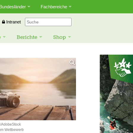
Bundesländer
Fachbereiche
Intranet
e
Berichte
Shop
n/AdobeStock
 zum Wettbewerb