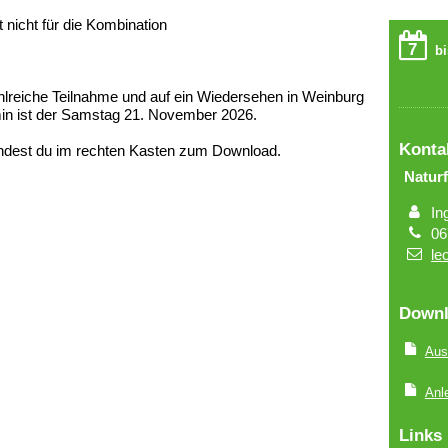
 nicht für die Kombination
7
bi
ahlreiche Teilnahme und auf ein Wiedersehen in Weinburg
rmin ist der Samstag 21. November 2026.
Konta
indest du im rechten Kasten zum Download.
Natur
In
06
le
Downl
Aus
Anl
Links