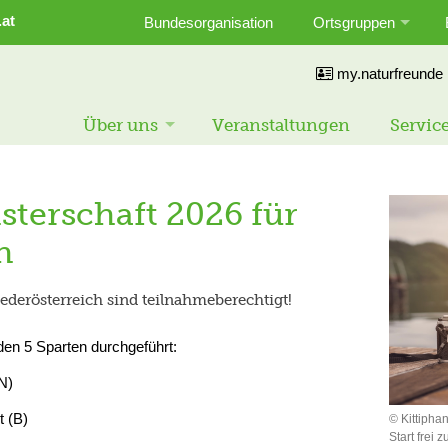
.at
Bundesorganisation
Ortsgruppen
my.naturfreunde
Über uns
Veranstaltungen
Servic
terschaft 2026 für
h
ederösterreich sind teilnahmeberechtigt!
den 5 Sparten durchgeführt:
N)
 (B)
© Kittipha
Start frei