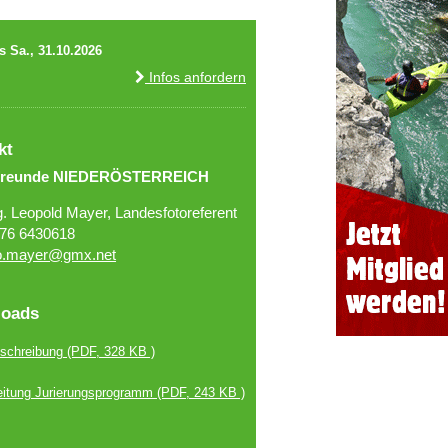
s Sa., 31.10.2026
Infos anfordern
kt
freunde NIEDERÖSTERREICH
g. Leopold Mayer, Landesfotoreferent
76 6430618
o.mayer@gmx.net
oads
schreibung
(PDF, 328 KB )
eitung Jurierungsprogramm
(PDF, 243 KB )