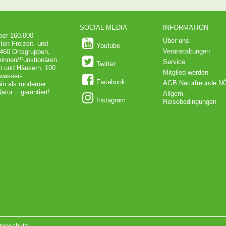
SOCIAL MEDIA
INFORMATION
über 160.000
Über uns
ten Freizeit- und
Youtube
Veranstaltungen
 460 Ortsgruppen,
rinnen/Funktionären
Service
Twitter
en und Häusern, 100
Mitglied werden
dwasser-
Facebook
AGB Naturfreunde N
in als moderner
atur − garantiert!
Allgem.
Instagram
Reisebedingungen
tenschutz