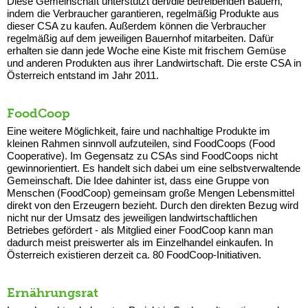
Diese Gemeinschaft unterstützt den/die betreibenden Bauern,
indem die Verbraucher garantieren, regelmäßig Produkte aus
dieser CSA zu kaufen. Außerdem können die Verbraucher
regelmäßig auf dem jeweiligen Bauernhof mitarbeiten. Dafür
erhalten sie dann jede Woche eine Kiste mit frischem Gemüse
und anderen Produkten aus ihrer Landwirtschaft. Die erste CSA in
Österreich entstand im Jahr 2011.
FoodCoop
Eine weitere Möglichkeit, faire und nachhaltige Produkte im
kleinen Rahmen sinnvoll aufzuteilen, sind FoodCoops (Food
Cooperative). Im Gegensatz zu CSAs sind FoodCoops nicht
gewinnorientiert. Es handelt sich dabei um eine selbstverwaltende
Gemeinschaft. Die Idee dahinter ist, dass eine Gruppe von
Menschen (FoodCoop) gemeinsam große Mengen Lebensmittel
direkt von den Erzeugern bezieht. Durch den direkten Bezug wird
nicht nur der Umsatz des jeweiligen landwirtschaftlichen
Betriebes gefördert - als Mitglied einer FoodCoop kann man
dadurch meist preiswerter als im Einzelhandel einkaufen. In
Österreich existieren derzeit ca. 80 FoodCoop-Initiativen.
Ernährungsrat